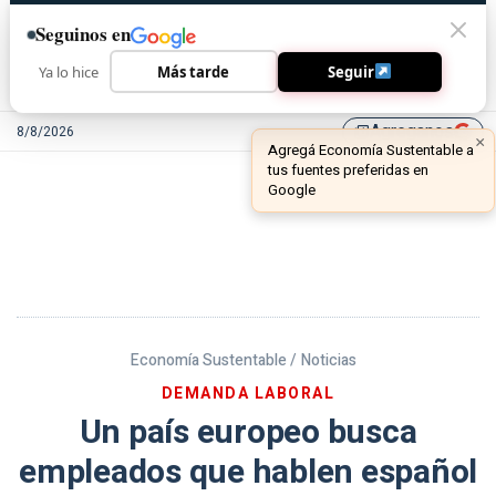
Seguinos en
Ya lo hice
Más tarde
Seguir
Agreganos
8/8/2026
library_add
Economía Sustentable /
Noticias
DEMANDA LABORAL
Un país europeo busca
empleados que hablen español