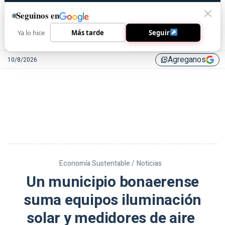
Seguinos en
Ya lo hice
Más tarde
Seguir
Agreganos
10/8/2026
library_add
Economía Sustentable /
Noticias
Un municipio bonaerense
suma equipos iluminación
solar y medidores de aire