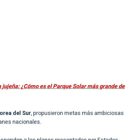
a jujeña: ¿Cómo es el Parque Solar más grande de
orea del Sur
, propusieron metas más ambiciosas
anes nacionales.