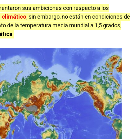
entaron sus ambiciones con respecto a los
 climático
, sin embargo, no están en condiciones de
ento de la temperatura media mundial a 1,5 grados,
ática
.