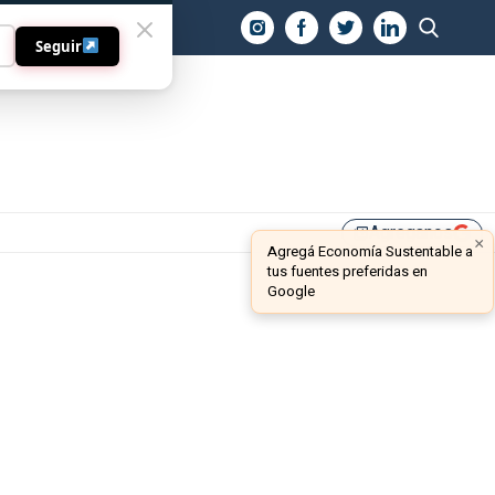
O
Seguir
Agreganos
library_add
×
Agregá Economía Sustentable a
tus fuentes preferidas en
Google