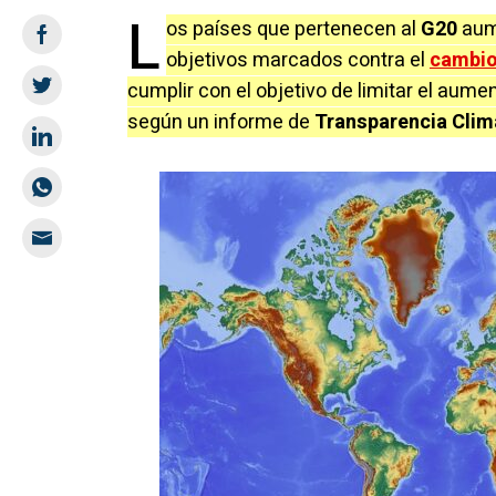
L
os países que pertenecen al
G20
aum
objetivos marcados contra el
cambio
cumplir con el objetivo de limitar el aum
según un informe de
Transparencia Clim