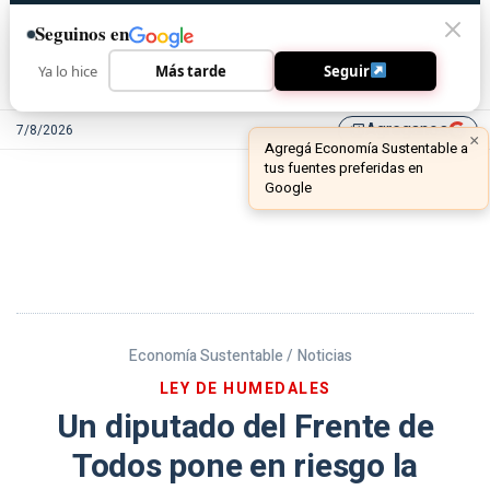
Seguinos en
Ya lo hice
Más tarde
Seguir
Agreganos
7/8/2026
library_add
Economía Sustentable /
Noticias
LEY DE HUMEDALES
Un diputado del Frente de
Todos pone en riesgo la