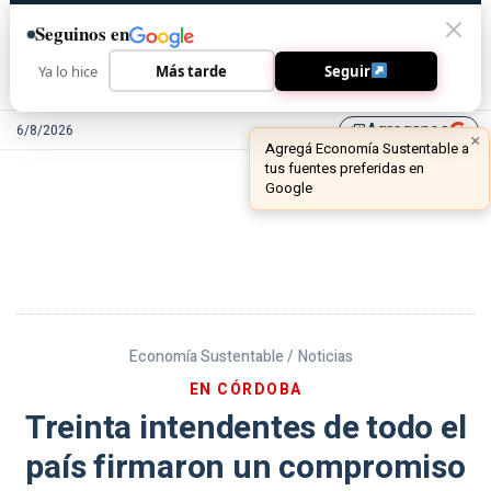
Seguinos en
Ya lo hice
Más tarde
Seguir
Agreganos
6/8/2026
library_add
Economía Sustentable /
Noticias
EN CÓRDOBA
Treinta intendentes de todo el
país firmaron un compromiso