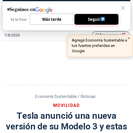
Seguinos en
Ya lo hice
Más tarde
Seguir
Agreganos
7/8/2026
library_add
Economía Sustentable /
Noticias
MOVILIDAD
Tesla anunció una nueva
versión de su Modelo 3 y estas