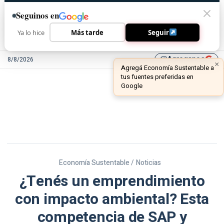
Seguinos en
Ya lo hice
Más tarde
Seguir
Agreganos
8/8/2026
library_add
Economía Sustentable /
Noticias
¿Tenés un emprendimiento
con impacto ambiental? Esta
competencia de SAP y