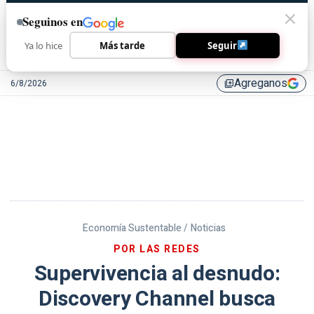
Seguinos en
Ya lo hice
Más tarde
Seguir
Agreganos
6/8/2026
library_add
Economía Sustentable /
Noticias
POR LAS REDES
Supervivencia al desnudo:
Discovery Channel busca