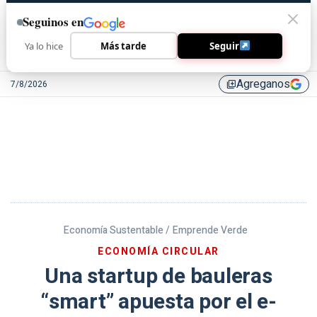
Seguinos en
Ya lo hice
Más tarde
Seguir
Agreganos
7/8/2026
library_add
Economía Sustentable /
Emprende Verde
ECONOMÍA CIRCULAR
Una startup de bauleras
“smart” apuesta por el e-