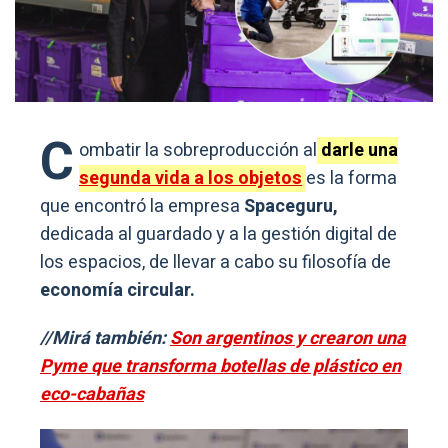
C
ombatir la sobreproducción al
darle una
segunda vida a los objetos
es la forma
que encontró la empresa
Spaceguru,
dedicada al guardado y a la gestión digital de
los espacios, de llevar a cabo su filosofía de
economía circular.
//Mirá también:
Son argentinos y crearon una
Pyme que transforma botellas de plástico en
eco-cabañas