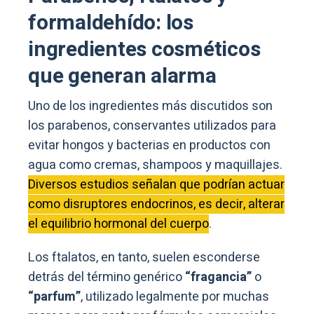
formaldehído: los
ingredientes cosméticos
que generan alarma
Uno de los ingredientes más discutidos son
los parabenos, conservantes utilizados para
evitar hongos y bacterias en productos con
agua como cremas, shampoos y maquillajes.
Diversos estudios señalan que podrían actuar
como disruptores endocrinos, es decir, alterar
el equilibrio hormonal del cuerpo
.
Los ftalatos, en tanto, suelen esconderse
detrás del término genérico
“fragancia”
o
“parfum”
, utilizado legalmente por muchas