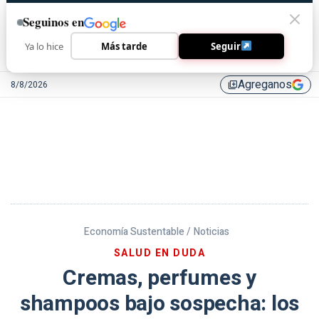
Seguinos en
Ya lo hice
Más tarde
Seguir
Agreganos
8/8/2026
library_add
Economía Sustentable /
Noticias
SALUD EN DUDA
Cremas, perfumes y
shampoos bajo sospecha: los