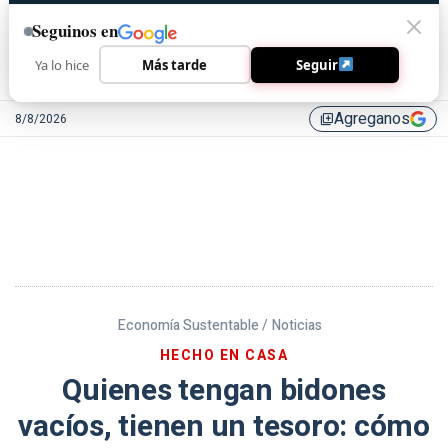
Seguinos en
Ya lo hice
Más tarde
Seguir
Agreganos
8/8/2026
library_add
Economía Sustentable /
Noticias
HECHO EN CASA
Quienes tengan bidones
vacíos, tienen un tesoro: cómo