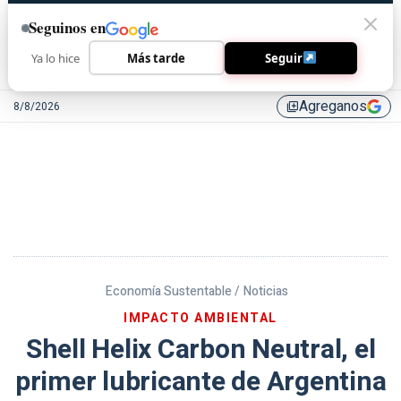
Seguinos en
Ya lo hice
Más tarde
Seguir
Agreganos
8/8/2026
library_add
Economía Sustentable /
Noticias
IMPACTO AMBIENTAL
Shell Helix Carbon Neutral, el
primer lubricante de Argentina