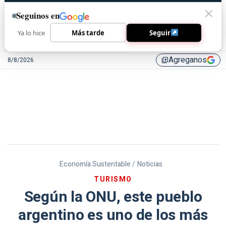
Seguinos en
Ya lo hice
Más tarde
Seguir
Agreganos
8/8/2026
library_add
Economía Sustentable /
Noticias
TURISMO
Según la ONU, este pueblo
argentino es uno de los más