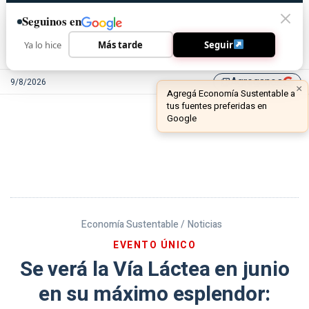
Seguinos en
Ya lo hice
Más tarde
Seguir
Agreganos
9/8/2026
library_add
Economía Sustentable /
Noticias
EVENTO ÚNICO
Se verá la Vía Láctea en junio
en su máximo esplendor: