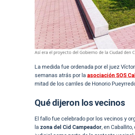
Así era el proyecto del Gobierno de la Ciudad den Ca
La medida fue ordenada por el juez Víctor 
semanas atrás por la
asociación SOS Cab
mitad de los carriles de Honorio Pueyrredó
Qué dijeron los vecinos
El fallo fue celebrado por los vecinos y o
la
zona del Cid Campeador
, en Caballit