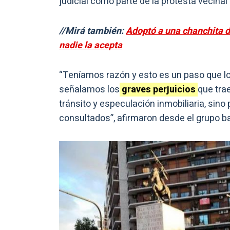
judicial como parte de la protesta vecinal 
//Mirá también:
Adoptó a una chanchita de
nadie la acepta
“Teníamos razón y esto es un paso que l
señalamos los
graves perjuicios
que tra
tránsito y especulación inmobiliaria, si
consultados”, afirmaron desde el grupo bar