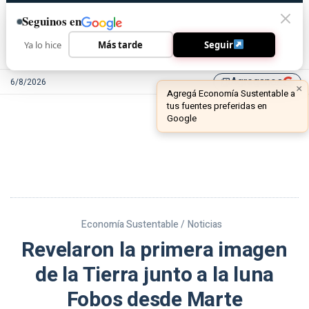
Seguinos en
Ya lo hice
Más tarde
Seguir
Agreganos
6/8/2026
library_add
Economía Sustentable /
Noticias
Revelaron la primera imagen
de la Tierra junto a la luna
Fobos desde Marte