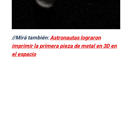
//Mirá también:
Astronautas lograron
imprimir la primera pieza de metal en 3D en
el espacio