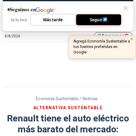
Seguinos en
Ya lo hice
Más tarde
Seguir
Agreganos
8/8/2026
library_add
Economía Sustentable /
Noticias
ALTERNATIVA SUSTENTABLE
Renault tiene el auto eléctrico
más barato del mercado: