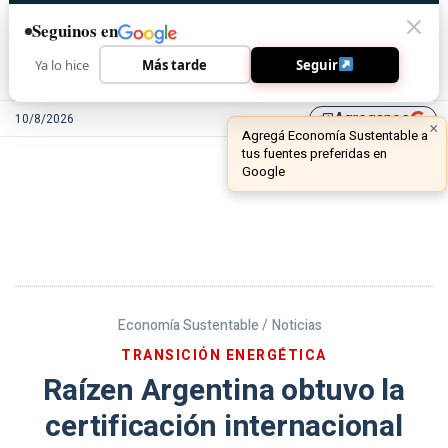
Seguinos en
Ya lo hice
Más tarde
Seguir
Agreganos
10/8/2026
library_add
Economía Sustentable /
Noticias
TRANSICIÓN ENERGÉTICA
Raízen Argentina obtuvo la
certificación internacional