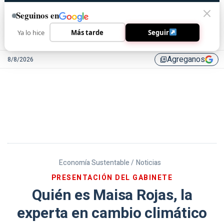
Seguinos en
Ya lo hice
Más tarde
Seguir
Agreganos
8/8/2026
library_add
Economía Sustentable /
Noticias
PRESENTACIÓN DEL GABINETE
Quién es Maisa Rojas, la
experta en cambio climático