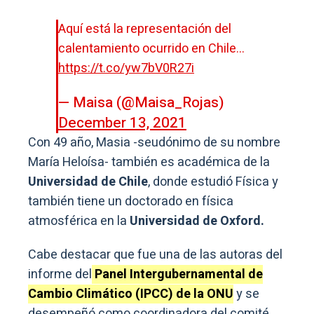
Aquí está la representación del
calentamiento ocurrido en Chile…
https://t.co/yw7bV0R27i
— Maisa (@Maisa_Rojas)
December 13, 2021
Con 49 año, Masia -seudónimo de su nombre
María Heloísa- también es académica de la
Universidad de Chile
, donde estudió Física y
también tiene un doctorado en física
atmosférica en la
Universidad de Oxford.
Cabe destacar que fue una de las autoras del
informe del
Panel Intergubernamental de
Cambio Climático (IPCC) de la ONU
y se
desempeñó como coordinadora del comité