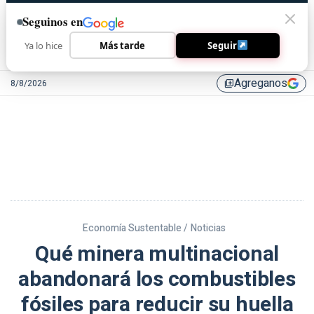
Seguinos en
Ya lo hice
Más tarde
Seguir
Agreganos
8/8/2026
library_add
Economía Sustentable /
Noticias
Qué minera multinacional
abandonará los combustibles
fósiles para reducir su huella