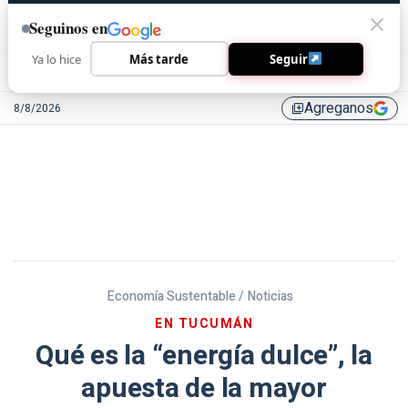
Seguinos en
Ya lo hice
Más tarde
Seguir
Agreganos
8/8/2026
library_add
Economía Sustentable /
Noticias
EN TUCUMÁN
Qué es la “energía dulce”, la
apuesta de la mayor