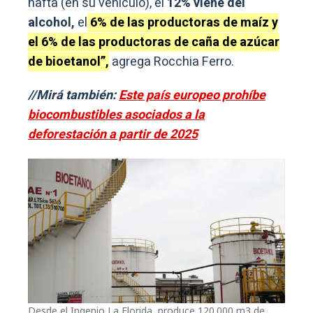
nafta (en su vehículo), el
12% viene del
alcohol,
el
6% de las productoras de maíz y
el 6% de l
a
s productoras de caña de azúcar
de bioetanol”,
agrega Rocchia Ferro.
//Mirá también:
Este país europeo prohíbe
biocombustibles asociados a la
deforestación a partir de 2025
Desde el Ingenio La Florida, produce 120.000 m3 de