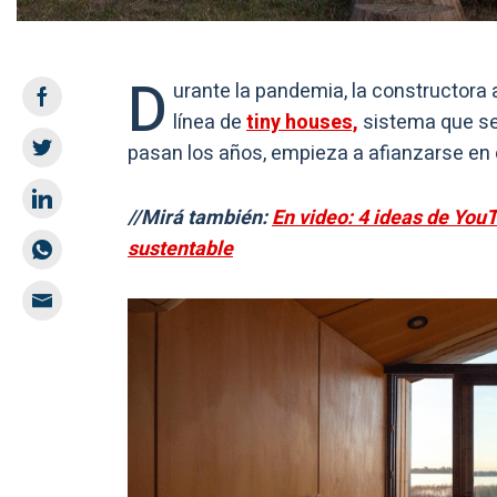
D
urante la pandemia, la constructora 
línea de
tiny houses,
sistema que se 
pasan los años, empieza a afianzarse en 
//Mirá también:
En video: 4 ideas de YouT
sustentable