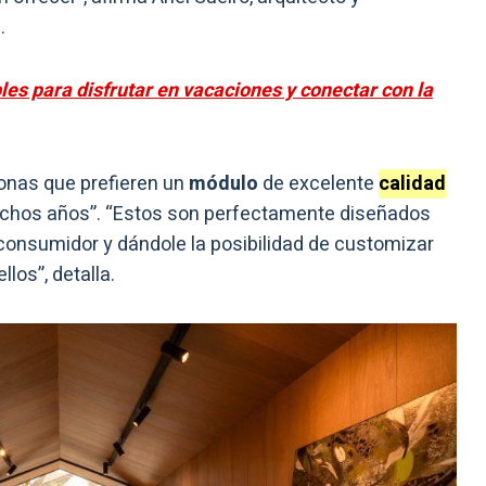
.
les para disfrutar en vacaciones y conectar con la
sonas que prefieren un
módulo
de excelente
calidad
uchos años”. “Estos son perfectamente diseñados
 consumidor y dándole la posibilidad de customizar
los”, detalla.