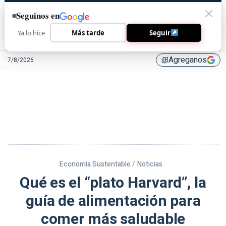
Seguinos en
Ya lo hice
Más tarde
Seguir
Agreganos
7/8/2026
library_add
Economía Sustentable /
Noticias
Qué es el “plato Harvard”, la
guía de alimentación para
comer más saludable