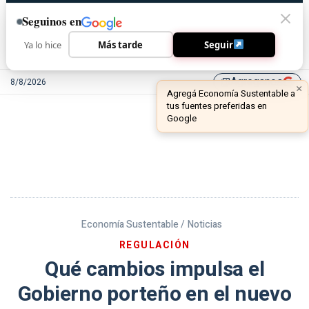
Seguinos en
Ya lo hice
Más tarde
Seguir
Agreganos
8/8/2026
library_add
Economía Sustentable /
Noticias
REGULACIÓN
Qué cambios impulsa el
Gobierno porteño en el nuevo