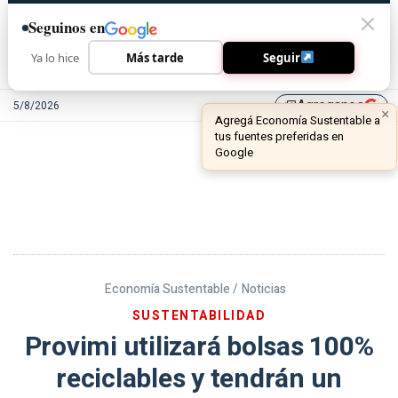
Seguinos en
Ya lo hice
Más tarde
Seguir
Agreganos
5/8/2026
library_add
Economía Sustentable /
Noticias
SUSTENTABILIDAD
Provimi utilizará bolsas 100%
reciclables y tendrán un