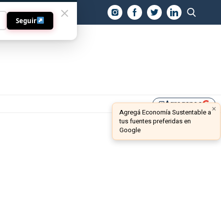
O
Seguir
Agreganos
library_add
×
Agregá Economía Sustentable a
tus fuentes preferidas en
Google