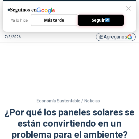
Seguinos en
Ya lo hice
Más tarde
Seguir
Agreganos
7/8/2026
library_add
Economía Sustentable /
Noticias
¿Por qué los paneles solares se
están convirtiendo en un
problema para el ambiente?