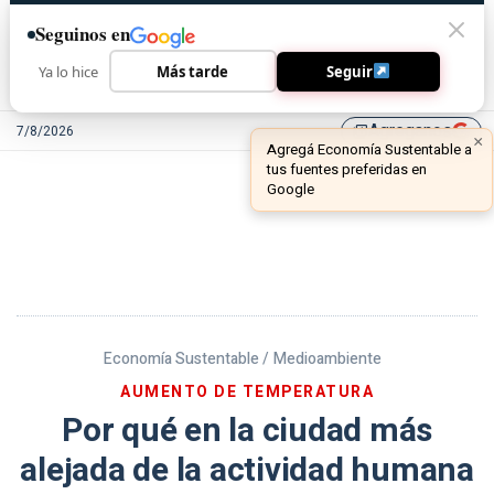
Seguinos en
Ya lo hice
Más tarde
Seguir
Agreganos
7/8/2026
library_add
Economía Sustentable /
Medioambiente
AUMENTO DE TEMPERATURA
Por qué en la ciudad más
alejada de la actividad humana