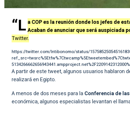
“L
a COP es la reunión donde los jefes de e
Acaban de anunciar que será auspiciada po
Twitter.
https://twitter.com/Intibonomo/status/15758525054516183
ref_src=twsrc%5Etfw%7Ctwcamp%5Etweetembed%7Ctwte
5134266662656943441.ampproject.net%2F2209142312000%
A partir de este tweet, algunos usuarios hablaron 
realizará en Egipto.
A menos de dos meses para la
Conferencia de la
económica, algunos especialistas levantan el llama