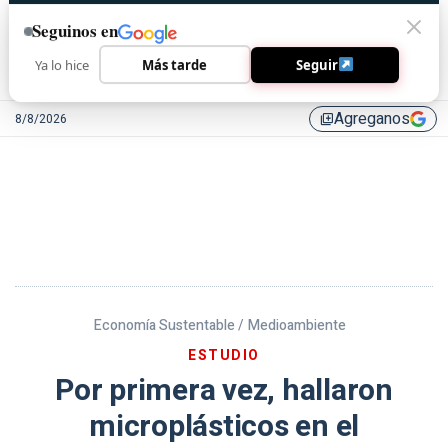
Seguinos en
Ya lo hice
Más tarde
Seguir
Agreganos
8/8/2026
library_add
Economía Sustentable /
Medioambiente
ESTUDIO
Por primera vez, hallaron
microplásticos en el