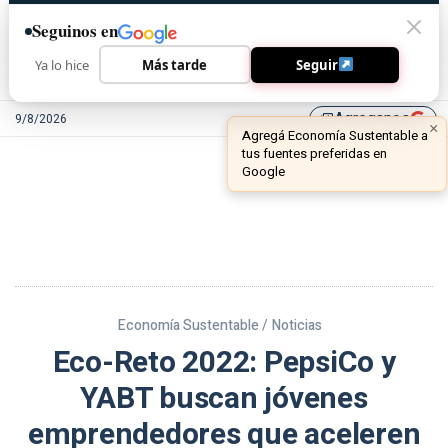
Seguinos en
Ya lo hice
Más tarde
Seguir
Agreganos
9/8/2026
library_add
Economía Sustentable /
Noticias
Eco-Reto 2022: PepsiCo y
YABT buscan jóvenes
emprendedores que aceleren