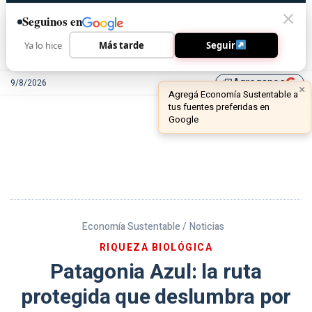
Seguinos en
Ya lo hice
Más tarde
Seguir
Agreganos
9/8/2026
library_add
Economía Sustentable /
Noticias
RIQUEZA BIOLÓGICA
Patagonia Azul: la ruta
protegida que deslumbra por