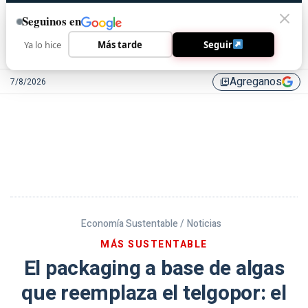
Seguinos en
Ya lo hice
Más tarde
Seguir
Agreganos
7/8/2026
library_add
Economía Sustentable /
Noticias
MÁS SUSTENTABLE
El packaging a base de algas
que reemplaza el telgopor: el