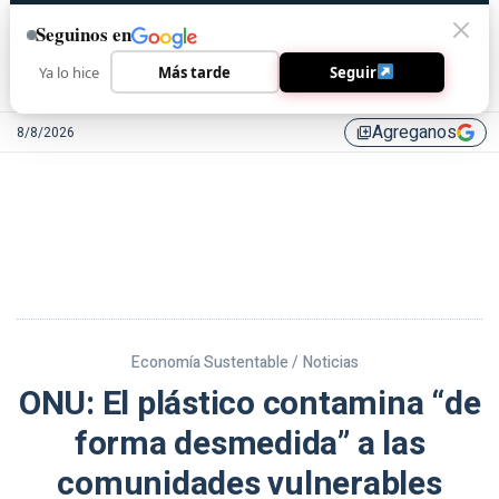
Seguinos en
Ya lo hice
Más tarde
Seguir
Agreganos
8/8/2026
library_add
Economía Sustentable /
Noticias
ONU: El plástico contamina “de
forma desmedida” a las
comunidades vulnerables