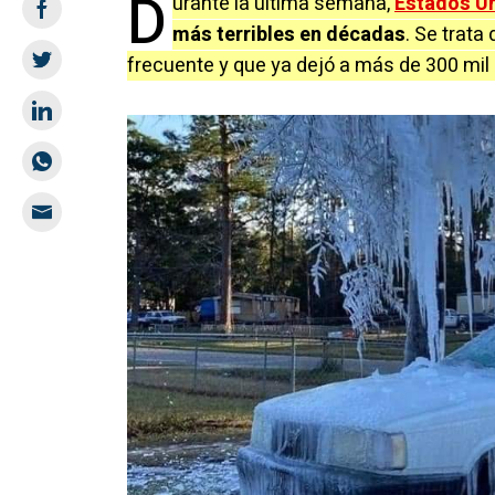
D
urante la última semana,
Estados U
más terribles en décadas
. Se trata
frecuente y que ya dejó a más de 300 mil 