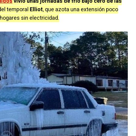
nidos
vivió unas jornadas de frío bajo cero de las
 del temporal
Elliot
, que azota una extensión poco
hogares sin electricidad.