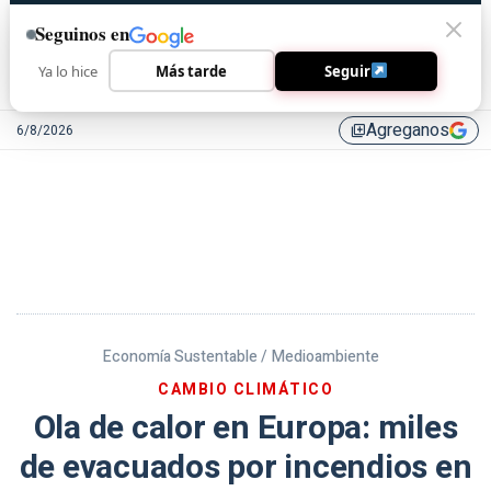
Seguinos en
Ya lo hice
Más tarde
Seguir
Agreganos
6/8/2026
library_add
Economía Sustentable /
Medioambiente
CAMBIO CLIMÁTICO
Ola de calor en Europa: miles
de evacuados por incendios en