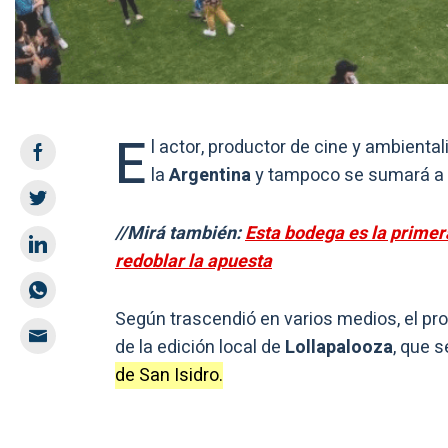
E
l actor, productor de cine y ambient
la
Argentina
y tampoco se sumará a la
//Mirá también:
Esta bodega es la primer
redoblar la apuesta
Según trascendió en varios medios, el prod
de la edición local de
Lollapalooza
, que 
de San Isidro.