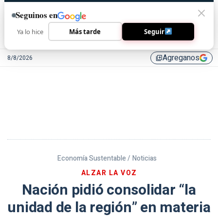
Seguinos en
Ya lo hice
Más tarde
Seguir
Agreganos
8/8/2026
library_add
Economía Sustentable /
Noticias
ALZAR LA VOZ
Nación pidió consolidar “la
unidad de la región” en materia