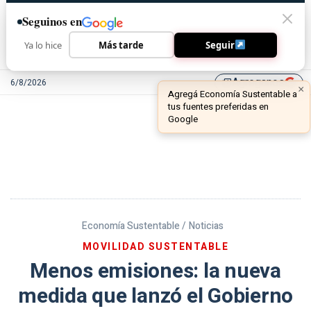
Seguinos en
Ya lo hice
Más tarde
Seguir
Agreganos
6/8/2026
library_add
Economía Sustentable /
Noticias
MOVILIDAD SUSTENTABLE
Menos emisiones: la nueva
medida que lanzó el Gobierno