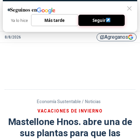
Seguinos en
Ya lo hice
Más tarde
Seguir
Agreganos
8/8/2026
library_add
Economía Sustentable /
Noticias
VACACIONES DE INVIERNO
Mastellone Hnos. abre una de
sus plantas para que las