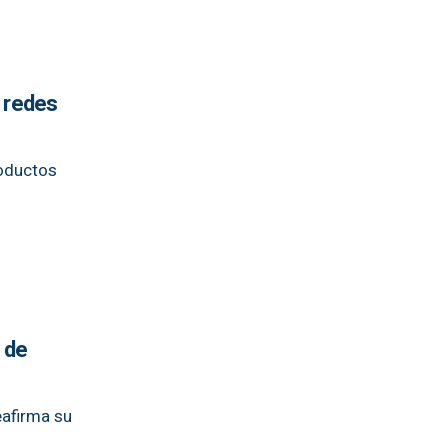
s redes
roductos
 de
eafirma su