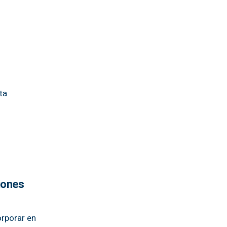
ta
ciones
orporar en