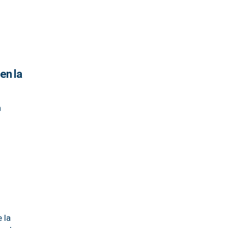
en la
n
 la