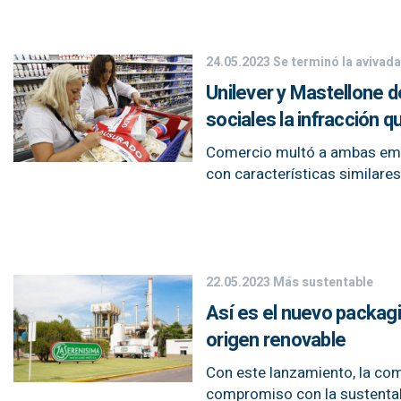
24.05.2023
Se terminó la avivada
Unilever y Mastellone d
sociales la infracción 
Comercio multó a ambas empr
con características similares
22.05.2023
Más sustentable
Así es el nuevo packag
origen renovable
Con este lanzamiento, la com
compromiso con la sustentab