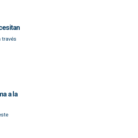
cesitan
 través
ma a la
este