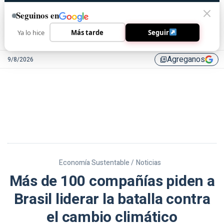
Seguinos en
Ya lo hice
Más tarde
Seguir
Agreganos
9/8/2026
library_add
Economía Sustentable /
Noticias
Más de 100 compañías piden a
Brasil liderar la batalla contra
el cambio climático