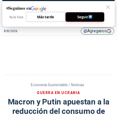
Seguinos en
Ya lo hice
Más tarde
Seguir
Agreganos
8/8/2026
library_add
Economía Sustentable /
Noticias
GUERRA EN UCRANIA
Macron y Putin apuestan a la
reducción del consumo de