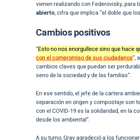
vienen realizando con Federovisky, para l
abierto
, cifra que implica “el doble que l
Cambios positivos
“
Esto no nos enorgullece sino que hace 
con el compromiso de sus ciudadanos
”,
cambios claves que puedan ser perdurable
seno de la sociedad y de las familias”.
En ese sentido, el jefe de la cartera ambi
separación en origen y compostaje son te
con el COVID-19 es la solidaridad, en la 
desde los ambiental”.
A su turno, Gray agradeció a los funciona