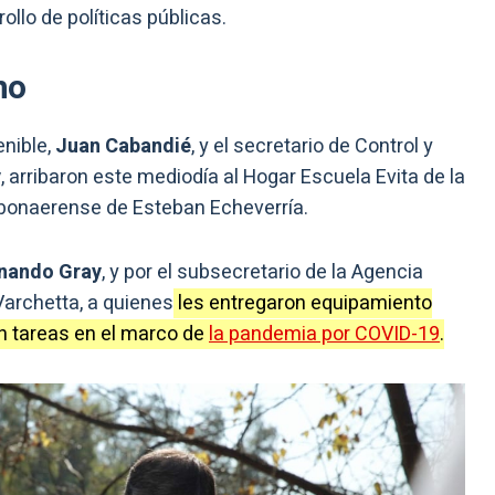
ollo de políticas públicas.
no
enible,
Juan Cabandié
, y el secretario de Control y
y
, arribaron este mediodía al Hogar Escuela Evita de la
o bonaerense de Esteban Echeverría.
nando Gray
, y por el subsecretario de la Agencia
 Varchetta, a quienes
les entregaron equipamiento
n tareas en el marco de
la pandemia por COVID-19
.