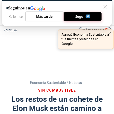
Seguinos en
Ya lo hice
Más tarde
Seguir
Agreganos
7/8/2026
library_add
Economía Sustentable /
Noticias
SIN COMBUSTIBLE
Los restos de un cohete de
Elon Musk están camino a