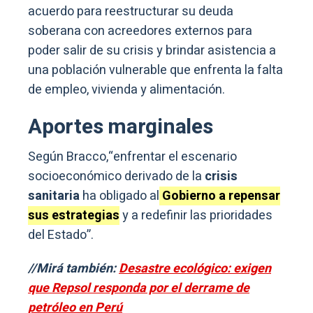
acuerdo para reestructurar su deuda
soberana con acreedores externos para
poder salir de su crisis y brindar asistencia a
una población vulnerable que enfrenta la falta
de empleo, vivienda y alimentación.
Aportes marginales
Según Bracco,“enfrentar el escenario
socioeconómico derivado de la
crisis
sanitaria
ha obligado al
Gobierno a repensar
sus estrategias
y a redefinir las prioridades
del Estado”.
//Mirá también:
Desastre ecológico: exigen
que Repsol responda por el derrame de
petróleo en Perú