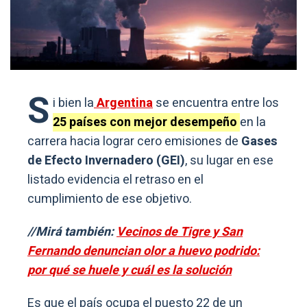
S
i bien la
Argentina
se encuentra entre los
25 países con mejor desempeño
en la
carrera hacia lograr cero emisiones de
Gases
de Efecto Invernadero (GEI)
, su lugar en ese
listado evidencia el retraso en el
cumplimiento de ese objetivo.
//Mirá también:
Vecinos de Tigre y San
Fernando denuncian olor a huevo podrido:
por qué se huele y cuál es la solución
Es que el país ocupa el puesto 22 de un