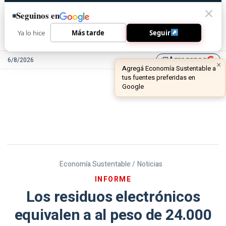
Seguinos en
Ya lo hice
Más tarde
Seguir
Agreganos
6/8/2026
library_add
Economía Sustentable /
Noticias
INFORME
Los residuos electrónicos
equivalen a al peso de 24.000