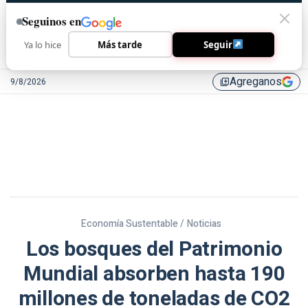
Seguinos en
Ya lo hice
Más tarde
Seguir
Agreganos
9/8/2026
library_add
Economía Sustentable /
Noticias
Los bosques del Patrimonio
Mundial absorben hasta 190
millones de toneladas de CO2