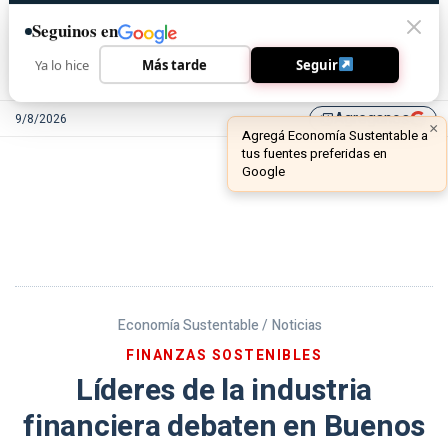
Seguinos en
Ya lo hice
Más tarde
Seguir
Agreganos
9/8/2026
library_add
Economía Sustentable /
Noticias
FINANZAS SOSTENIBLES
Líderes de la industria
financiera debaten en Buenos