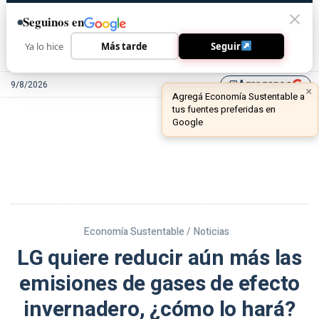
Seguinos en
Ya lo hice
Más tarde
Seguir
Agreganos
9/8/2026
library_add
Economía Sustentable /
Noticias
LG quiere reducir aún más las
emisiones de gases de efecto
invernadero, ¿cómo lo hará?